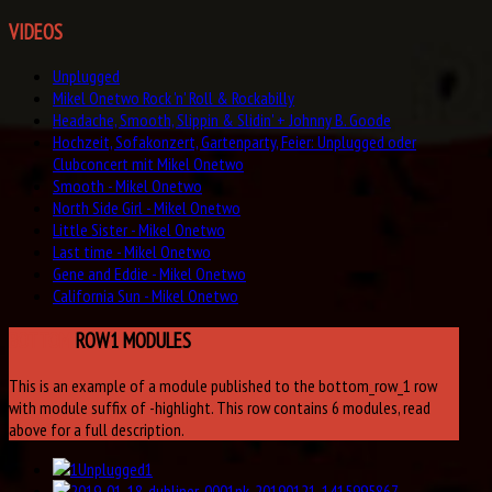
VIDEOS
Unplugged
Mikel Onetwo Rock 'n' Roll & Rockabilly
Headache, Smooth, Slippin & Slidin' + Johnny B. Goode
Hochzeit, Sofakonzert, Gartenparty, Feier: Unplugged oder
Clubconcert mit Mikel Onetwo
Smooth - Mikel Onetwo
North Side Girl - Mikel Onetwo
Little Sister - Mikel Onetwo
Last time - Mikel Onetwo
Gene and Eddie - Mikel Onetwo
California Sun - Mikel Onetwo
BOTTOM
ROW1 MODULES
This is an example of a module published to the bottom_row_1 row
with module suffix of -highlight. This row contains 6 modules, read
above for a full description.