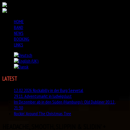
HOME
BAND
NEWS
BOOKING
LINKS
LATEST
NEWS
12.02.2026 Rockabilly in der Burg Seevetal
29.11. Adventsmarkt in ludwigslust
Im Dezember ab in den Süden (Hamburgs): Old Dubliner 20.12.,
21:30
Rockin' Around The Christmas Tree
HEADACHE, SMOOTH, SLIPPIN & SLIDIN' +