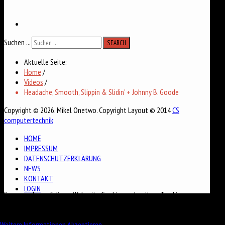
Suchen ...
SEARCH
Aktuelle Seite:
Home
/
Videos
/
Headache, Smooth, Slippin & Slidin' + Johnny B. Goode
Copyright © 2026. Mikel Onetwo. Copyright Layout © 2014
CS
computertechnik
HOME
IMPRESSUM
DATENSCHUTZERKLÄRUNG
NEWS
KONTAKT
LOGIN
Wir verwenden auf dieser Webseite Cookies und weitere Tracking
Technologien, um Ihnen das bestmögliche Surferlebnis zu bieten. Mit dem
Nutzen der Website stimmen Sie der Nutzung von Cookies zu.
Weitere Informationen
Akzeptieren